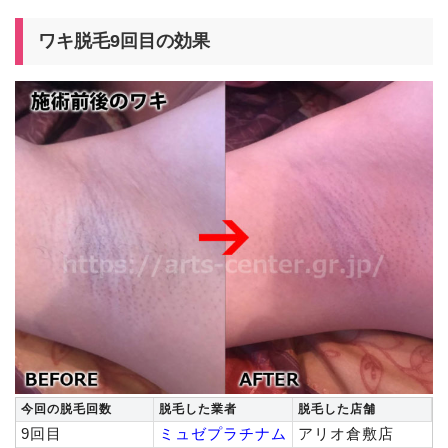
ワキ脱毛9回目の効果
今回の脱毛回数
脱毛した業者
脱毛した店舗
9回目
ミュゼプラチナム
アリオ倉敷店