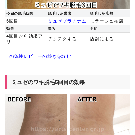
今回の脱毛回数
脱毛した業者
脱毛した店舗
6回目
ミュゼプラチナム
モラージュ柏店
効果
痛み
予約
4回目から効果ア
チクチクする
店舗による
リ
この体験レビューの続きを読む
ミュゼのワキ脱毛5回目の効果