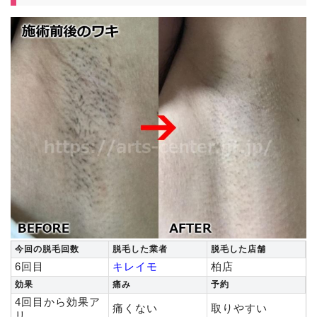
今回の脱毛回数
脱毛した業者
脱毛した店舗
6回目
キレイモ
柏店
効果
痛み
予約
4回目から効果ア
痛くない
取りやすい
リ