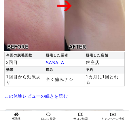
今回の脱毛回数
脱毛した業者
脱毛した店舗
2回目
銀座店
SASALA
効果
痛み
予約
1回目から効果あ
1カ月に1回とれ
全く痛みナシ
り
る
この体験レビューの続きを読む
HOME
口コミ検索
サロン検索
キャンペーン情報