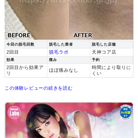
今回の脱毛回数
脱毛した業者
脱毛した店舗
2回目
脱毛ラボ
天神コア店
効果
痛み
予約
2回目から効果ア
時間により取りに
ほぼ痛みなし
リ
くい
この体験レビューの続きを読む