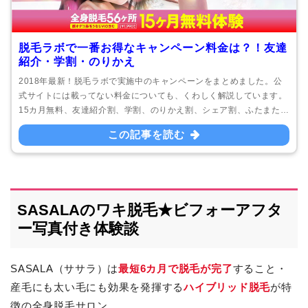
脱毛ラボで一番お得なキャンペーン料金は？！友達
紹介・学割・のりかえ
2018年最新！脱毛ラボで実施中のキャンペーンをまとめました。公
式サイトには載ってない料金についても、くわしく解説しています。
15カ月無料、友達紹介割、学割、のりかえ割、シェア割、ふたまた
割、交通費キャッシュバック…本当にお得なキャンペーンはどれ？！
この記事を読む
SASALAのワキ脱毛★ビフォーアフタ
ー写真付き体験談
SASALA（ササラ）は
最短6カ月で脱毛が完了
すること・
産毛にも太い毛にも効果を発揮する
ハイブリッド脱毛
が特
徴の全身脱毛サロン。