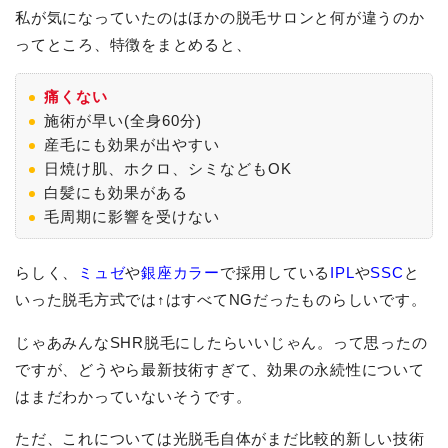
私が気になっていたのはほかの脱毛サロンと何が違うのか
ってところ、特徴をまとめると、
痛くない
施術が早い(全身60分)
産毛にも効果が出やすい
日焼け肌、ホクロ、シミなどもOK
白髪にも効果がある
毛周期に影響を受けない
らしく、
ミュゼ
や
銀座カラー
で採用している
IPL
や
SSC
と
いった脱毛方式では↑はすべてNGだったものらしいです。
じゃあみんなSHR脱毛にしたらいいじゃん。って思ったの
ですが、どうやら最新技術すぎて、効果の永続性について
はまだわかっていないそうです。
ただ、これについては光脱毛自体がまだ比較的新しい技術