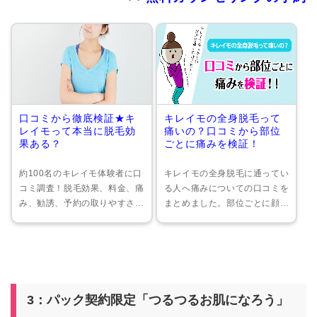
口コミから徹底検証★キ
キレイモの全身脱毛って
レイモって本当に脱毛効
痛いの？口コミから部位
果ある？
ごとに痛みを検証！
約100名のキレイモ体験者に口
キレイモの全身脱毛に通ってい
コミ調査！脱毛効果、料金、痛
る人へ痛みについての口コミを
み、勧誘、予約の取りやすさ、
まとめました。部位ごとに顔、
スタッフの対応についての実体
足、腕、うなじ、VIO、ワキ、
験を聞きました。またお得な学
胸、お腹。それぞれの部位が痛
割・キャンペーンについても掲
かったかどうか感想を調査しま
載しています。
した。
3：パック契約限定「つるつるお肌になろう」