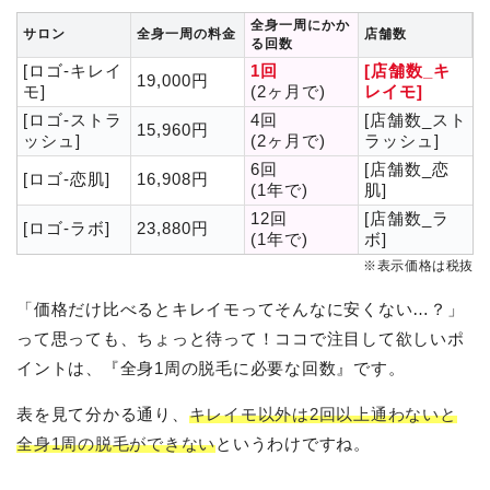
全身一周にかか
サロン
全身一周の料金
店舗数
る回数
[ロゴ-キレイ
1回
[店舗数_キ
19,000円
モ]
(2ヶ月で)
レイモ]
[ロゴ-ストラ
4回
[店舗数_スト
15,960円
ッシュ]
(2ヶ月で)
ラッシュ]
6回
[店舗数_恋
[ロゴ-恋肌]
16,908円
(1年で)
肌]
12回
[店舗数_ラ
[ロゴ-ラボ]
23,880円
(1年で)
ボ]
※表示価格は税抜
「価格だけ比べるとキレイモってそんなに安くない…？」
って思っても、ちょっと待って！ココで注目して欲しいポ
イントは、『全身1周の脱毛に必要な回数』です。
表を見て分かる通り、
キレイモ以外は2回以上通わないと
全身1周の脱毛ができない
というわけですね。