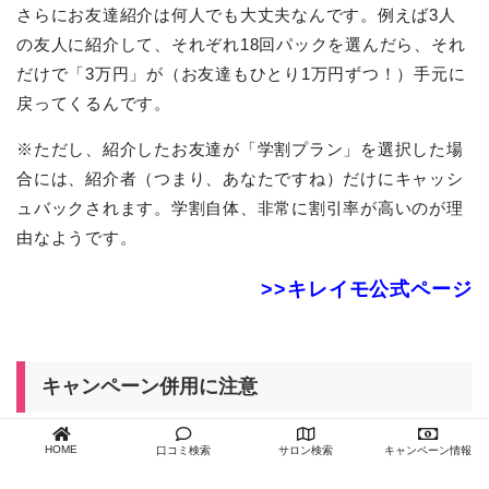
さらにお友達紹介は何人でも大丈夫なんです。例えば3人
の友人に紹介して、それぞれ18回パックを選んだら、それ
だけで「3万円」が（お友達もひとり1万円ずつ！）手元に
戻ってくるんです。
※ただし、紹介したお友達が「学割プラン」を選択した場
合には、紹介者（つまり、あなたですね）だけにキャッシ
ュバックされます。学割自体、非常に割引率が高いのが理
由なようです。
>>キレイモ公式ページ
キャンペーン併用に注意
基本的に
2つ、3つのキャンペーンを同時に利用することは
HOME
口コミ検索
サロン検索
キャンペーン情報
出来ません。
ただ「割引」と「特典」は違う扱いの場合も