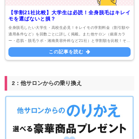
【学割21社比較】大学生は必読！全身脱毛はキレイ
モを選ばないと損？
全身脱毛したい大学生・高校生必見！キレイモの学割料金（割引額や
適用条件など）を回数ごとに詳しく掲載。また他サロン（銀座カラ
ー・恋肌・脱毛ラボ・湘南美容外科など21社）と学割額を比較！その
上で「なぜ、キレイモの学割が1番お得なのか？」を解説。
この記事を読む
2：他サロンからの乗り換え