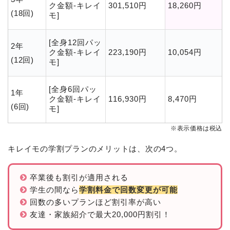
ク金額-キレイ
301,510円
18,260円
(18回)
モ]
[全身12回パッ
2年
ク金額-キレイ
223,190円
10,054円
(12回)
モ]
[全身6回パッ
1年
ク金額-キレイ
116,930円
8,470円
(6回)
モ]
※表示価格は税込
キレイモの学割プランのメリットは、次の4つ。
卒業後も割引が適用される
学生の間なら
学割料金で回数変更が可能
回数の多いプランほど割引率が高い
友達・家族紹介で最大20,000円割引！