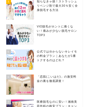
3
知らなきゃ損！ストラッシュ
リベンジ割で最大30％安く全
身脱毛する方法
4
VIO脱毛がホントに痛くな
い！痛みが少ない脱毛サロン
TOP3
5
公式では分からないキレイモ
の料金プラン｜あなたが1番
トクするのはどれ？
6
「恋肌(こいはだ)」の激安料
金の裏を徹底調査！
7
医療脱毛なのに安い！湘南美
容外科の格安プラン・キャン