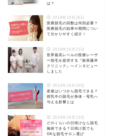
は？
2019年10月26日
医療脱毛の回数は何回必要？
医療脱毛の効果や期間につい
て分かりやすく紹介！
2019年10月21日
世界最高レベルの医療レーザ
ー脱毛を提供する『銀座藤井
クリニック』へインタビュー
しました
2019年10月20日
産後はいつから脱毛できる？
授乳中の脱毛が身体・母乳へ
与える影響とは
2019年10月13日
どのくらいの日焼けなら脱毛
施術できる？日焼け肌でも
OKな脱毛サロン選び