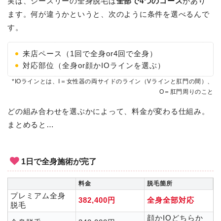
実は、シースリーの全身脱毛は
全部で4つのコース
があり
ます。何が違うかというと、次のように条件を選べるんで
す。
来店ペース（1回で全身or4回で全身）
対応部位（全身or顔かIOラインを選ぶ）
*IOラインとは、I＝女性器の両サイドのライン（Vラインと肛門の間）、
O＝肛門周りのこと
どの組み合わせを選ぶかによって、料金が変わる仕組み。
まとめると…
1日で全身施術が完了
料金
脱毛箇所
プレミアム全身
382,400円
全身全部対応
脱毛
顔かIOどちらか