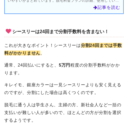
いやすいかまとめています。脱毛料金プランの詳細、使用している
機械の痛み、遅刻やキャンセルのペナルティなど細かいところまで
記事を読む
調べました。
シースリーは24回まで分割手数料を含まない！
これが大きなポイント！シースリーは
分割24回までは手数
料がかかりません
。
通常、24回払いにすると、
5万円
程度の分割手数料がかか
ります。
キレイモ、銀座カラーは一見シースリーよりも安く見える
のですが、分割にした場合は高くつくのです。
脱毛に通う人は学生さん、主婦の方、新社会人など一括の
支払いが難しい人が多いので、ほとんどの方が分割を選択
するようです。