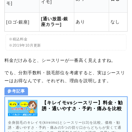
イモ]
モ]
[通い放題-銀
あり
なし
[ロゴ-銀座]
座カラー]
※税込料金
※2019年10月更新
料金だけみると、シースリーが一番高く見えますね。
でも、分割手数料・脱毛部位を考慮すると、実はシースリ
ーはお得なんです。それぞれ、理由を説明します。
参考記事
【キレイモvsシースリー】料金・勧
誘・通いやすさ・予約・痛みを比較
全身脱毛のキレイモ(kireimo)とシースリー(c3)を比較。価格・勧
誘・通いやすさ・予約・痛みの5つの切り口からどちらが安くて通