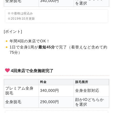
全身脱毛
340,000円
を選択
※※価格は税込み
※2019年10月更新
[ポイント]
年間4回の来店でOK！
1日で全身1周が
最短45分
で完了（着替えなど含めて約
75分）
4回来店で全身施術完了
料金
脱毛箇所
プレミアム全身
340,000円
全身全部対応
脱毛
顔かIOどちらか
全身脱毛
290,000円
を選択