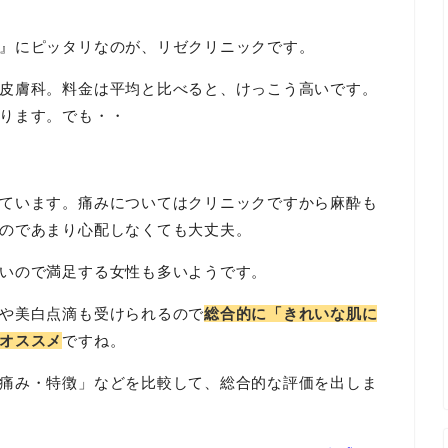
定されていることが発表されました
』にピッタリなのが、リゼクリニックです。
皮膚科。料金は平均と比べると、けっこう高いです。
で、VIO5回49,800円（税込）です！
ります。でも・・
コミなど、最新ニュースをこちらでお知らせしていきます！
ています。痛みについてはクリニックですから麻酔も
のであまり心配しなくても大丈夫。
いので満足する女性も多いようです。
や美白点滴も受けられるので
総合的に「きれいな肌に
オススメ
ですね。
痛み・特徴」などを比較して、総合的な評価を出しま