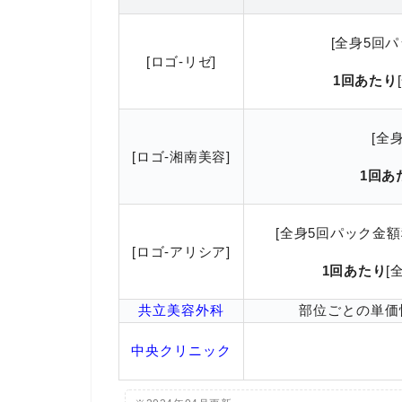
[全身5回
[ロゴ-リゼ]
1回あたり
[全
[ロゴ-湘南美容]
1回あ
[全身5回パック金額
[ロゴ-アリシア]
1回あたり
[
共立美容外科
部位ごとの単価
中央クリニック