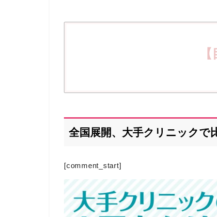
【
全国展開、大手クリニックで
[comment_start]