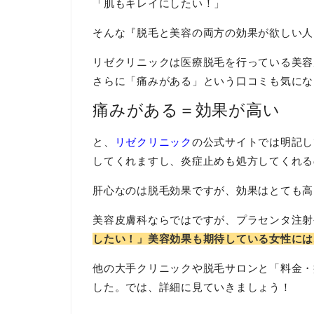
「肌もキレイにしたい！」
町田院と立川院のオープンが2019年の9月に予
そんな『脱毛と美容の両方の効果が欲しい人
2019.07.22
リゼクリニックは医療脱毛を行っている美容
VIO脱毛がリゼ史上最安値の50％オフ！一部院限定
さらに「痛みがある」という口コミも気にな
2019.07.22
痛みがある＝効果が高い
リゼクリニックの料金・割引キャンペーン・口
お楽しみに！
と、
リゼクリニック
の公式サイトでは明記し
してくれますし、炎症止めも処方してくれる
肝心なのは脱毛効果ですが、効果はとても高
美容皮膚科ならではですが、プラセンタ注射
したい！」美容効果も期待している女性には
他の大手クリニックや脱毛サロンと「料金・
した。では、詳細に見ていきましょう！