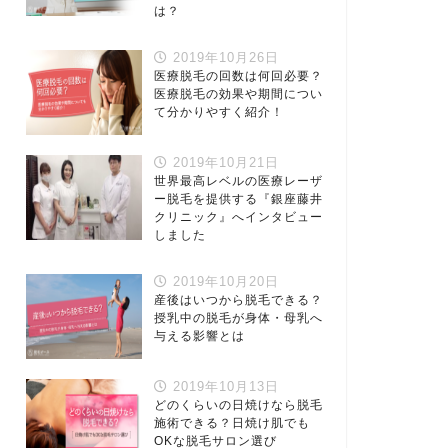
は？
2019年10月26日
医療脱毛の回数は何回必要？
医療脱毛の効果や期間につい
て分かりやすく紹介！
2019年10月21日
世界最高レベルの医療レーザ
ー脱毛を提供する『銀座藤井
クリニック』へインタビュー
しました
2019年10月20日
産後はいつから脱毛できる？
授乳中の脱毛が身体・母乳へ
与える影響とは
2019年10月13日
どのくらいの日焼けなら脱毛
施術できる？日焼け肌でも
OKな脱毛サロン選び