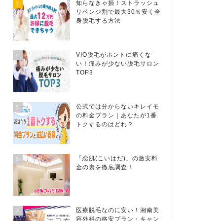
3
知らなきゃ損！ストラッシュ
リベンジ割で最大30％安く全
身脱毛する方法
4
VIO脱毛がホントに痛くな
い！痛みが少ない脱毛サロン
TOP3
5
公式では分からないキレイモ
の料金プラン｜あなたが1番
トクするのはどれ？
6
「恋肌(こいはだ)」の激安料
金の裏を徹底調査！
7
医療脱毛なのに安い！湘南美
容外科の格安プラン・キャン