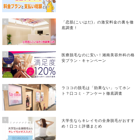
6
「恋肌(こいはだ)」の激安料金の裏を徹
底調査！
7
医療脱毛なのに安い！湘南美容外科の格
安プラン・キャンペーン
8
ラココの脱毛は「効果ない」ってホン
ト？口コミ・アンケート徹底調査
9
大学生ならキレイモの全身脱毛がおすす
め！口コミ評価まとめ