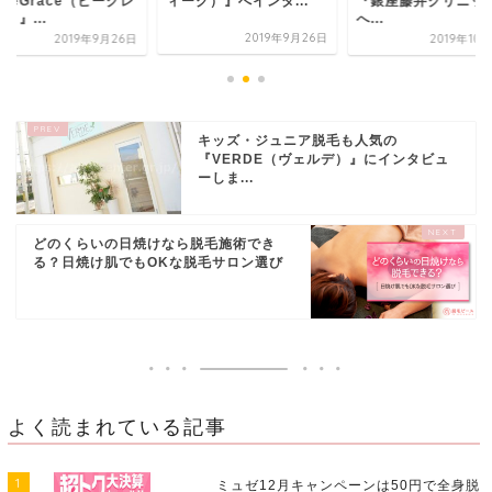
ク）』へインタ...
『銀座藤井クリニック』
『BeeGrace（ビー
へ...
ース）』...
2019年9月26日
2019年10月21日
2019年9
キッズ・ジュニア脱毛も人気の
『VERDE（ヴェルデ）』にインタビュ
ーしま...
どのくらいの日焼けなら脱毛施術でき
る？日焼け肌でもOKな脱毛サロン選び
よく読まれている記事
1
ミュゼ12月キャンペーンは50円で全身脱