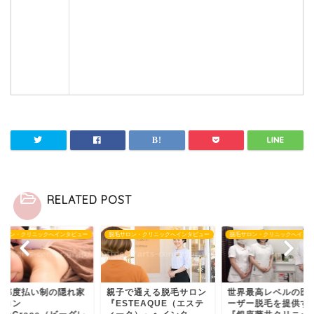
RELATED POST
サロン・クリニックへインタビュー
脱毛サロン・クリニックへインタビュー
脱毛サロン・クリニックへインタ
子で通える脱毛サロン
世界最高レベルの医療レ
完全都度払い制の隠
STEAQUE（エステ
ーザー脱毛を提供する
的サロン