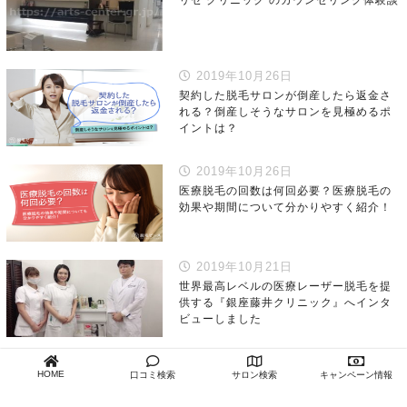
2019年10月26日
契約した脱毛サロンが倒産したら返金さ
れる？倒産しそうなサロンを見極めるポ
イントは？
2019年10月26日
医療脱毛の回数は何回必要？医療脱毛の
効果や期間について分かりやすく紹介！
2019年10月21日
世界最高レベルの医療レーザー脱毛を提
供する『銀座藤井クリニック』へインタ
ビューしました
2019年10月20日
HOME
口コミ検索
サロン検索
キャンペーン情報
産後はいつから脱毛できる？授乳中の脱
毛が身体・母乳へ与える影響とは