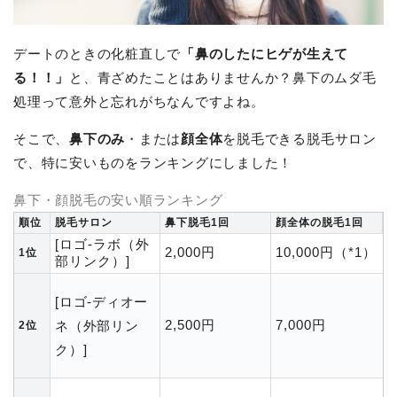
デートのときの化粧直しで
「鼻のしたにヒゲが生えて
る！！」
と、青ざめたことはありませんか？鼻下のムダ毛
処理って意外と忘れがちなんですよね。
そこで、
鼻下のみ
・または
顔全体
を脱毛できる脱毛サロン
で、特に安いものをランキングにしました！
鼻下・顔脱毛の安い順ランキング
順位
脱毛サロン
鼻下脱毛1回
顔全体の脱毛1回
[ロゴ-ラボ（外
2,000円
10,000円（*1）
1位
部リンク）]
[ロゴ-ディオー
2,500円
7,000円
ネ（外部リン
2位
ク）]