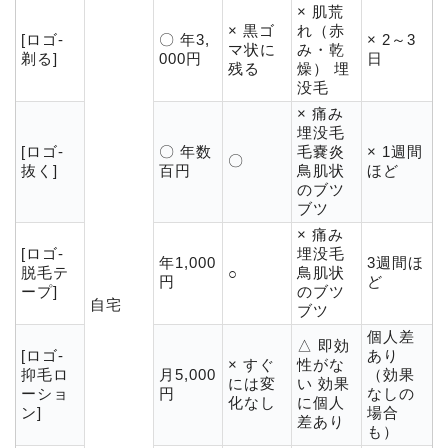
× 肌荒
× 黒ゴ
れ（赤
[ロゴ-
〇 年3,
× 2～3
マ状に
み・乾
剃る]
000円
日
残る
燥） 埋
没毛
× 痛み
埋没毛
[ロゴ-
〇 年数
毛嚢炎
× 1週間
〇
抜く]
百円
鳥肌状
ほど
のブツ
ブツ
× 痛み
[ロゴ-
埋没毛
年1,000
3週間ほ
脱毛テ
鳥肌状
○
円
ど
ープ]
のブツ
自宅
ブツ
個人差
△ 即効
[ロゴ-
あり
× すぐ
性がな
抑毛ロ
月5,000
（効果
には変
い 効果
ーショ
円
なしの
化なし
に個人
ン]
場合
差あり
も）