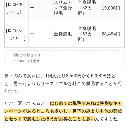
スリムア
全身脱毛
[ロゴ-キ
ー
ップ全身
（33カ
19,000円
レイモ]
脱毛
所）
全身脱毛
[ロゴ-シ
ー
全身脱毛
（53カ
28,484円
ースリー]
所）
※価格は税抜きです
※2019年10月更新
鼻下のみであれば、1回あたり2,500円から6,000円ほど
と、思ったよりもリーズナブルな料金で脱毛することが可
能です。
ただ、調べてみると、
はじめての脱毛であれば特別なキャ
ンペーンがあるところも多いし、鼻下のみよりも他の部位
とセットで脱毛したほうがお得なことも多い
んですよね。