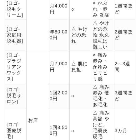
[ロゴ-
× かぶ
月4,000
1週間ほ
脱毛ク
れ・赤
○
円
ど
リーム]
み 炎症
△ やけ
[ロゴ-
△ やけ
どの危
年80,00
2週間ほ
家庭用
どの恐
険 永久
0円
ど
脱毛器]
れ
脱毛は
難しい
[ロゴ-
× 痛み
ブラジ
赤み・
月7,000
△ 肌に
2～3週
リアン
かゆみ
円
負担
間
ワック
ヒリヒ
ス]
リ感
△ 痛み
[ロゴ-
1回2,00
赤み 硬
3週間ほ
脱毛サ
○
0円
毛化・
ど
ロン]
多毛化
△ 痛み
高額 や
お店
[ロゴ-
けど、
1回3,50
医療脱
毛嚢炎
3カ月
○
0円
毛]
硬毛