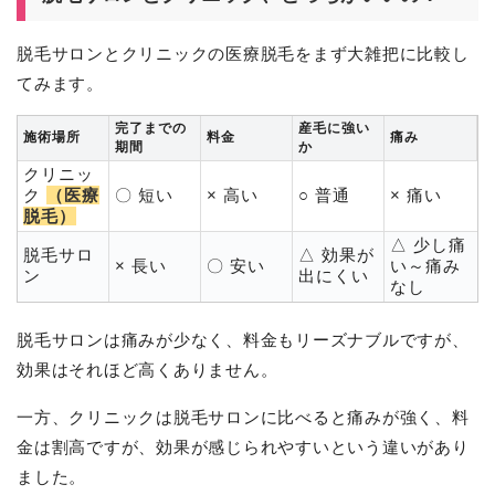
脱毛サロンとクリニックの医療脱毛をまず大雑把に比較し
てみます。
完了までの
産毛に強い
施術場所
料金
痛み
期間
か
クリニッ
ク
（医療
〇 短い
× 高い
○ 普通
× 痛い
脱毛）
△ 少し痛
脱毛サロ
△ 効果が
× 長い
〇 安い
い～痛み
ン
出にくい
なし
脱毛サロンは痛みが少なく、料金もリーズナブルですが、
効果はそれほど高くありません。
一方、クリニックは脱毛サロンに比べると痛みが強く、料
金は割高ですが、効果が感じられやすいという違いがあり
ました。