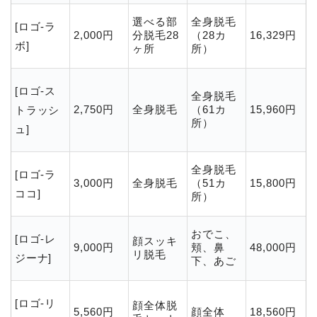
選べる部
全身脱毛
[ロゴ-ラ
2,000円
分脱毛28
（28カ
16,329
円
ボ]
ヶ所
所）
[ロゴ-ス
全身脱毛
2,750
円
全身脱毛
（61カ
15,960円
トラッシ
所）
ュ]
全身脱毛
[ロゴ-ラ
3,000円
全身脱毛
（51カ
15,800円
ココ]
所）
おでこ、
[ロゴ-レ
顔スッキ
9,000円
頬、鼻
48,000円
リ脱毛
ジーナ]
下、あご
[ロゴ-リ
顔全体脱
5,560円
顔全体
18,560円