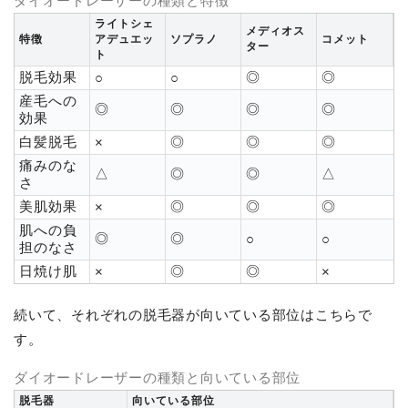
ダイオードレーザーの種類と特徴
ライトシェ
メディオス
特徴
アデュエッ
ソプラノ
コメット
ター
ト
脱毛効果
◎
◎
○
○
産毛への
◎
◎
◎
◎
効果
白髪脱毛
◎
◎
◎
×
痛みのな
△
◎
◎
△
さ
美肌効果
◎
◎
◎
×
肌への負
◎
◎
○
○
担のなさ
日焼け肌
◎
◎
×
×
続いて、それぞれの脱毛器が向いている部位はこちらで
す。
ダイオードレーザーの種類と向いている部位
脱毛器
向いている部位