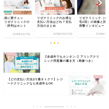
ゼクリニックのお得な
リゼクリニック（全身脱
【申込前に要チェッ
払い方法はどれ？支払
毛2回）の画像と評価を
ク！】リゼクリニッ
法のまとめ
突撃インタビュー
口コミ・評判はホン
か？
2018年10月25日
2018年10月11日
2018年6
【未成年でもカンタン♪】アリシアクリ
ニック同意書の書き方（画像つき）
【どの支払い方法が1番オトク？】レジ
ーナクリニックなら未成年もOK