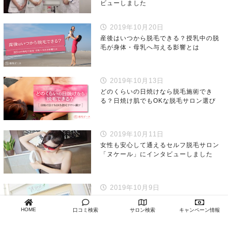
ビューしました
2019年10月20日
産後はいつから脱毛できる？授乳中の脱
毛が身体・母乳へ与える影響とは
2019年10月13日
どのくらいの日焼けなら脱毛施術でき
る？日焼け肌でもOKな脱毛サロン選び
2019年10月11日
女性も安心して通えるセルフ脱毛サロン
「ヌケール」にインタビューしました
2019年10月9日
キッズ・ジュニア脱毛も人気の
『VERDE（ヴェルデ）』にインタビュー
HOME
口コミ検索
サロン検索
キャンペーン情報
しました