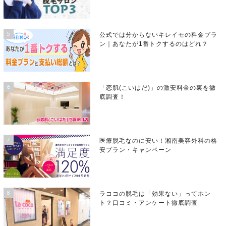
5
公式では分からないキレイモの料金プラ
ン｜あなたが1番トクするのはどれ？
6
「恋肌(こいはだ)」の激安料金の裏を徹
底調査！
7
医療脱毛なのに安い！湘南美容外科の格
安プラン・キャンペーン
8
ラココの脱毛は「効果ない」ってホン
ト？口コミ・アンケート徹底調査