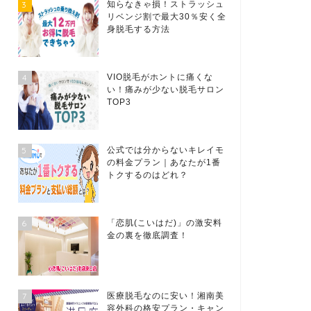
3
知らなきゃ損！ストラッシュ
リベンジ割で最大30％安く全
身脱毛する方法
4
VIO脱毛がホントに痛くな
い！痛みが少ない脱毛サロン
TOP3
5
公式では分からないキレイモ
の料金プラン｜あなたが1番
トクするのはどれ？
6
「恋肌(こいはだ)」の激安料
金の裏を徹底調査！
7
医療脱毛なのに安い！湘南美
容外科の格安プラン・キャン