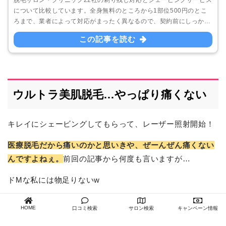
について比較しています。全身無料のところから1部位500円のとこ
ろまで、業者によって対応がまったく異なるので、契約前にしっかり
と調べておきたいですね。今回は各社担当者に直接問い合わせていま
この記事を読む
すので、より正確な情報をお伝えしています。ぜひ参考にしてみて下
さい。
ウルトラ美肌脱毛…やっぱり痛くない
キレイにシェービングしてもらって、レーザー照射開始！
医療脱毛だから痛いのかと思いきや、ぜーんぜん痛くない
んですよねぇ。
前回の記事から何度も言いますが…
ドМな私には物足りないw
Vラインがちょっと熱いな～って思う事があるくらいで、
HOME
口コミ検索
サロン検索
キャンペーン情報
他は無痛…。痛みに弱い人でも、湘南美容外科のウルトラ