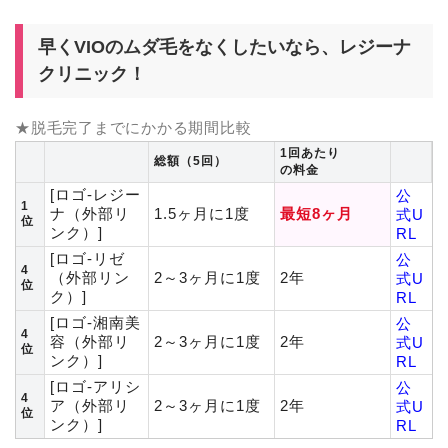
早くVIOのムダ毛をなくしたいなら、レジーナ
クリニック！
★脱毛完了までにかかる期間比較
1回あたり
総額（5回）
の料金
[ロゴ-レジー
公
1
ナ（外部リ
1.5ヶ月に1度
最短8ヶ月
式U
位
ンク）]
RL
[ロゴ-リゼ
公
4
（外部リン
2～3ヶ月に1度
2年
式U
位
ク）]
RL
[ロゴ-湘南美
公
4
容（外部リ
2～3ヶ月に1度
2年
式U
位
ンク）]
RL
[ロゴ-アリシ
公
4
ア（外部リ
2～3ヶ月に1度
2年
式U
位
ンク）]
RL