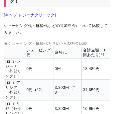
ク！
[キャプ-レジーナクリニック]
シェービング代・麻酔代などの追加料金について比較して
みました。
★シェービング・麻酔代を含めたVIO料金比較
シェービング
合計金額（1
麻酔代
代
回あたり)*1
[ロゴ-レ
ジーナ
0円
0円
18,480円
（外部リ
ンク）]
[ロゴ-ア
リシア
3,300円（*
0円（*2）
34,650円
（外部リ
3）
ンク）]
[ロゴ-リ
ゼ（外部
0円
3,300円
10,956円
リンク）]