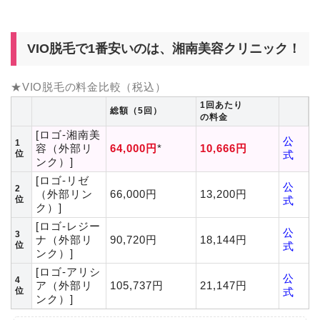
VIO脱毛で1番安いのは、湘南美容クリニック！
★VIO脱毛の料金比較（税込）
1回あたり
総額（5回）
の料金
[ロゴ-湘南美
公
1
容（外部リ
64,000円
*
10,666円
位
式
ンク）]
[ロゴ-リゼ
公
2
（外部リン
66,000円
13,200円
位
式
ク）]
[ロゴ-レジー
公
3
ナ（外部リ
90,720円
18,144円
位
式
ンク）]
[ロゴ-アリシ
公
4
ア（外部リ
105,737円
21,147円
位
式
ンク）]