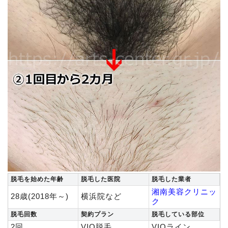
脱毛を始めた年齢
脱毛した医院
脱毛した業者
湘南美容クリニッ
28歳(2018年～)
横浜院など
ク
脱毛回数
契約プラン
脱毛している部位
2回
VIO脱毛
VIOライン