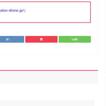
on-dione.jp/）
）