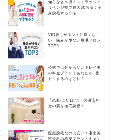
3
知らなきゃ損！ストラッシュ
リベンジ割で最大30％安く全
身脱毛する方法
4
VIO脱毛がホントに痛くな
い！痛みが少ない脱毛サロン
TOP3
5
公式では分からないキレイモ
の料金プラン｜あなたが1番
トクするのはどれ？
6
「恋肌(こいはだ)」の激安料
金の裏を徹底調査！
7
医療脱毛なのに安い！湘南美
容外科の格安プラン・キャン