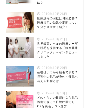
は？
2019年10月26日
医療脱毛の回数は何回必要？
医療脱毛の効果や期間につい
て分かりやすく紹介！
2019年10月21日
世界最高レベルの医療レーザ
ー脱毛を提供する『銀座藤井
クリニック』へインタビュー
しました
2019年10月20日
産後はいつから脱毛できる？
授乳中の脱毛が身体・母乳へ
与える影響とは
2019年10月13日
どのくらいの日焼けなら脱毛
施術できる？日焼け肌でも
OKな脱毛サロン選び