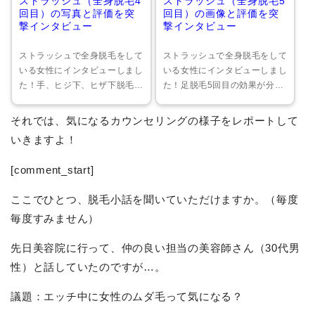
ストラッシュ（全身脱毛4
ストラッシュ（全身脱毛5
回目）の写真と評価を突
回目）の画像と評価を突
撃インタビュー
撃インタビュー
ストラッシュで全身脱毛をして
ストラッシュで全身脱毛をして
いる女性にインタビューしまし
いる女性にインタビューしまし
た！手、ヒジ下、ヒザ下脱毛4
た！足脱毛5回目の効果が分か
回目の脱毛効果が分かるビフォ
る写真を公開中。また、ストラ
ーアフター写真を公開中。施術
ッシュの痛み、予約、スタッフ
それでは、気になるカウンセリングの様子をレポートして
室、脱毛の流れ、痛み、予約、
の対応、勧誘、雰囲気なども写
いきますよ！
スタッフの対応、勧誘、新宿西
真付きで掲載しています。
口店の雰囲気なども写真付きで
[comment_start]
掲載しています。
ここでひとつ、脱毛小話を聞いていただけますか。（毎度
毎度すみません）
先日美容院に行って、仲の良い担当の美容師さん（30代男
性）と話していたのですが…。
議題：エッチ中に女性のムダ毛って気になる？