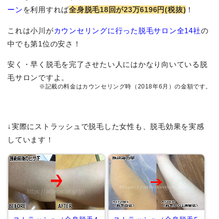
ーン
を利用すれば
全身脱毛18回が23万6196円(税抜)
！
これは小川が
カウンセリングに行った脱毛サロン全14社
の
中でも第1位の安さ！
安く・早く脱毛を完了させたい人にはかなり向いている脱
毛サロンですよ。
※記載の料金はカウンセリング時（2018年6月）の金額です。
↓実際にストラッシュで脱毛した女性も、脱毛効果を実感
しています！