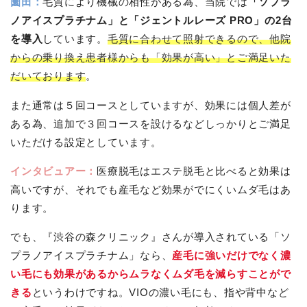
薗田：
毛質により機械の相性がある為、当院では
「ソプラ
ノアイスプラチナム」と「ジェントルレーズ PRO」の2台
を導入
しています。
毛質に合わせて照射できるので、他院
からの乗り換え患者様からも「効果が高い」とご満足いた
だいております
。
また通常は５回コースとしていますが、効果には個人差が
ある為、追加で３回コースを設けるなどしっかりとご満足
いただける設定としています。
インタビュアー：
医療脱毛はエステ脱毛と比べると効果は
高いですが、それでも産毛など効果がでにくいムダ毛はあ
ります。
でも、『渋谷の森クリニック』さんが導入されている「ソ
プラノアイスプラチナム」なら、
産毛に強いだけでなく濃
い毛にも効果があるからムラなくムダ毛を減らすことがで
きる
というわけですね。VIOの濃い毛にも、指や背中など