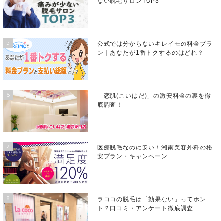
ない脱毛サロンTOP3
5
公式では分からないキレイモの料金プラ
ン｜あなたが1番トクするのはどれ？
6
「恋肌(こいはだ)」の激安料金の裏を徹
底調査！
7
医療脱毛なのに安い！湘南美容外科の格
安プラン・キャンペーン
8
ラココの脱毛は「効果ない」ってホン
ト？口コミ・アンケート徹底調査