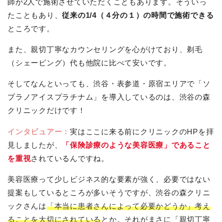
師が2人で施術させていただくこともあります。そういっ
たこともあり、
従来の1/4（４分の１）の時間で施術できる
ところです。
また、親切丁寧なカウンセリングを心がけており、剃毛
（シェービング）代も他院に比べて安いです。
そしてなんといっても、渋谷・表参道・原宿エリアで「ソ
プラノアイスプラチナム」を導入しているのは、渋谷の森
クリニックだけです！
インタビュアー：
実はここに来る前にクリニックのHPを拝
見しましたが、
「保険診療のような美容医療」であること
を重視
されているんですね。
美容医療って少しビジネス的な要素が強く、必要ではない
提案もしているところが多いそうですが、渋谷の森クリニ
ックさんは
「本当に患者さんによって必要かどうか」考え
ることを大切にされている
とか。それがまさに「親切丁寧