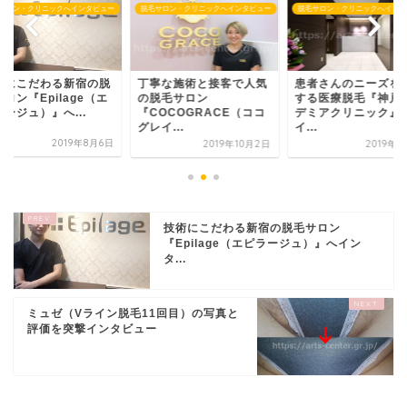
サロン・クリニックへインタビュー
脱毛サロン・クリニックへインタビュー
脱毛サロン・クリニックへインタ
寧な施術と接客で人気
患者さんのニーズを追及
技術にこだわる新宿
脱毛サロン
する医療脱毛『神戸アカ
毛サロン『Epilage
COCOGRACE（ココ
デミアクリニック』へ
ピラージュ）』へ...
イ...
イ...
2019年
2019年10月2日
2019年8月7日
技術にこだわる新宿の脱毛サロン
『Epilage（エピラージュ）』へイン
タ...
ミュゼ（Vライン脱毛11回目）の写真と
評価を突撃インタビュー