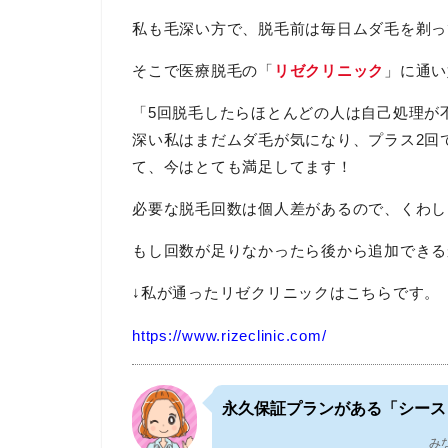
私も毛深い方で、脱毛前は毎日ムダ毛を剃っ
そこで医療脱毛の「
リゼクリニック
」に通い
「5回脱毛したら
ほとんどの
人は
自己処理が
深い
私は
まだ
ムダ毛が
気に
なり、
プラス2回
て、今はとても
満足してます！
必要な脱毛回数は個人差があるので、くわし
もし回数が足りなかったら後から追加できる
↓私が通ったリゼクリニックはこちらです。
https://www.rizeclinic.com/
永久保証プランがある「シース
み