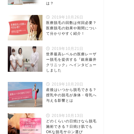
は？
2019年10月26日
医療脱毛の回数は何回必要？
医療脱毛の効果や期間につい
て分かりやすく紹介！
2019年10月21日
世界最高レベルの医療レーザ
ー脱毛を提供する『銀座藤井
クリニック』へインタビュー
しました
2019年10月20日
産後はいつから脱毛できる？
授乳中の脱毛が身体・母乳へ
与える影響とは
2019年10月13日
どのくらいの日焼けなら脱毛
施術できる？日焼け肌でも
OKな脱毛サロン選び