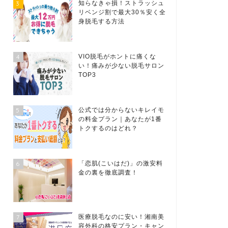
3
知らなきゃ損！ストラッシュ
リベンジ割で最大30％安く全
身脱毛する方法
4
VIO脱毛がホントに痛くな
い！痛みが少ない脱毛サロン
TOP3
5
公式では分からないキレイモ
の料金プラン｜あなたが1番
トクするのはどれ？
6
「恋肌(こいはだ)」の激安料
金の裏を徹底調査！
7
医療脱毛なのに安い！湘南美
容外科の格安プラン・キャン