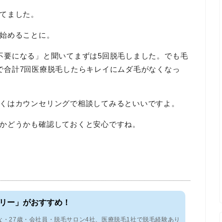
てました。
始めることに。
不要になる」と
聞いて
まずは
5回脱毛しました
。
でも
毛
で
合計7回医療脱毛したらキレイにムダ毛がなくなっ
くはカウンセリングで相談してみるといいですよ。
かどうかも確認しておくと安心ですね。
リー」がおすすめ！
な・27歳・会社員・脱毛サロン4社、医療脱毛1社で脱毛経験あり