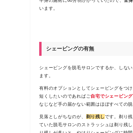
半身の施術に60分弱かかっていたので、
全身
います。
シェービングの有無
シェービングを脱毛サロンでするか、しない
ます。
有料のオプションとしてシェービングをつけ
短くしたいのであればご
自宅でシェービング
なじなど手の届かない範囲はほぼすべての脱
見落としがちなのが、
剃り残し
です。剃り残
ていた脱毛サロンのストラッシュは剃り残し
り残しが多いと、やはりシェービングに時間