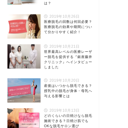
は？
2019年10月26日
医療脱毛の回数は何回必要？
医療脱毛の効果や期間につい
て分かりやすく紹介！
2019年10月21日
世界最高レベルの医療レーザ
ー脱毛を提供する『銀座藤井
クリニック』へインタビュー
しました
2019年10月20日
産後はいつから脱毛できる？
授乳中の脱毛が身体・母乳へ
与える影響とは
2019年10月13日
どのくらいの日焼けなら脱毛
施術できる？日焼け肌でも
OKな脱毛サロン選び