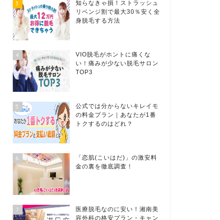
3
知らなきゃ損！ストラッシュ
リベンジ割で最大30％安く全
身脱毛する方法
4
VIO脱毛がホントに痛くな
い！痛みが少ない脱毛サロン
TOP3
5
公式では分からないキレイモ
の料金プラン｜あなたが1番
トクするのはどれ？
6
「恋肌(こいはだ)」の激安料
金の裏を徹底調査！
7
医療脱毛なのに安い！湘南美
容外科の格安プラン・キャン