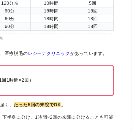
120分※
10時間
5回
60分
18時間
18回
60分
18時間
18回
60分
18時間
18回
能
、医療脱毛の
レジーナクリニック
があっています。
回1時間×2回）
強く、
たった5回の来院でOK
。
・下半身に分け、1時間×2回の来院に分けることも可能