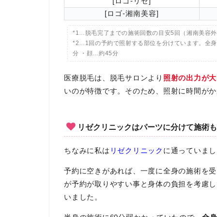
[ロゴ-リゼ]
[ロゴ-湘南美容]
*1…脱毛完了までの施術回数の目安5回（湘南美容
*2…1回の予約で照射する部位を分けています。全身…約
分 ・顔…約45分
医療脱毛は、脱毛サロンより
照射の出力が大
いのが特徴です。そのため、照射に時間がか
リゼクリニックはパーツに分けて施術も
ちなみに私は
リゼクリニック
に通っていまし
予約に空きがあれば、一度に全身の施術を受
が予約が取りやすい事と身体の負担を考慮し
いました。