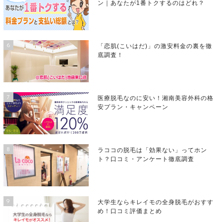
ン｜あなたが1番トクするのはどれ？
6
「恋肌(こいはだ)」の激安料金の裏を徹
底調査！
7
医療脱毛なのに安い！湘南美容外科の格
安プラン・キャンペーン
8
ラココの脱毛は「効果ない」ってホン
ト？口コミ・アンケート徹底調査
9
大学生ならキレイモの全身脱毛がおすす
め！口コミ評価まとめ