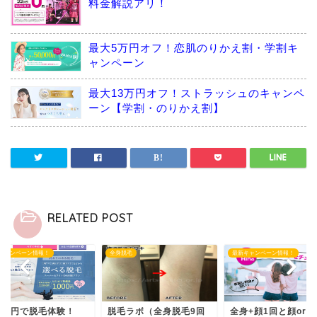
料金解説アリ！
最大5万円オフ！恋肌のりかえ割・学割キ
ャンペーン
最大13万円オフ！ストラッシュのキャンペ
ーン【学割・のりかえ割】
RELATED POST
脱毛
最新キャンペーン情報！
最新キャンペーン情報！
毛ラボ（全身脱毛9回
全身+顔1回と顔orVIOセ
1,000円で脱毛体験