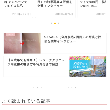
）の効果写真＆評価を
ットで980円！脱毛サロ
TBCのキャンペーン
撃インタビュー
ンRinRin...
VIO・フェイス脱毛
2018年4月26日
2018年12月20日
2018年9
SASALA（全身脱毛2回目）の写真と評
価を突撃インタビュー
【未成年でも簡単！】レジーナクリニッ
ク同意書の書き方を写真付きで解説！
よく読まれている記事