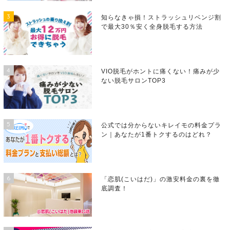
3
知らなきゃ損！ストラッシュリベンジ割
で最大30％安く全身脱毛する方法
4
VIO脱毛がホントに痛くない！痛みが少
ない脱毛サロンTOP3
5
公式では分からないキレイモの料金プラ
ン｜あなたが1番トクするのはどれ？
6
「恋肌(こいはだ)」の激安料金の裏を徹
底調査！