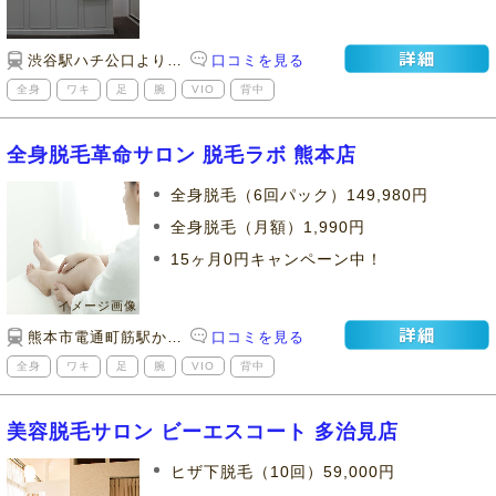
渋谷駅ハチ公口より徒歩3分
口コミを見る
全身
ワキ
足
腕
VIO
背中
全身脱毛革命サロン 脱毛ラボ 熊本店
全身脱毛（6回パック）149,980円
全身脱毛（月額）1,990円
15ヶ月0円キャンペーン中！
熊本市電通町筋駅から徒歩3分
口コミを見る
全身
ワキ
足
腕
VIO
背中
美容脱毛サロン ビーエスコート 多治見店
ヒザ下脱毛（10回）59,000円