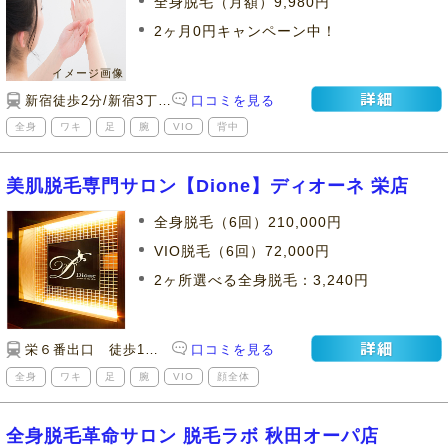
全身脱毛（月額）9,980円
2ヶ月0円キャンペーン中！
新宿徒歩2分/新宿3丁目駅徒歩1分
口コミを見る
全身
ワキ
足
腕
VIO
背中
美肌脱毛専門サロン【Dione】ディオーネ 栄店
全身脱毛（6回）210,000円
VIO脱毛（6回）72,000円
2ヶ所選べる全身脱毛：3,240円
栄６番出口 徒歩1分／ラシックからスグ
口コミを見る
全身
ワキ
足
腕
VIO
顔全体
全身脱毛革命サロン 脱毛ラボ 秋田オーパ店