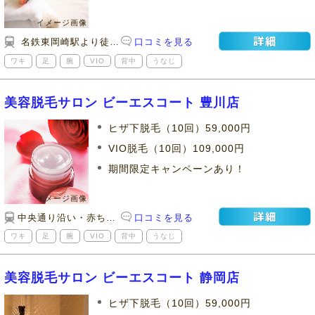
名鉄東岡崎駅より徒歩3分
口コミを見る
ワキ
足
腕
VIO
背中
うなじ
美容脱毛サロン ビーエスコート 豊川店
ヒザ下脱毛（10回）59,000円
VIO脱毛（10回）109,000円
期間限定キャンペーンあり！
中央通り沿い・赤ちゃん筆センター向い
口コミを見る
ワキ
足
腕
VIO
背中
うなじ
美容脱毛サロン ビーエスコート 静岡店
ヒザ下脱毛（10回）59,000円