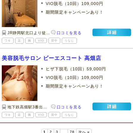
VIO脱毛（10回）109,000円
期間限定キャンペーンあり！
JR静岡駅北口より徒歩2分 丸井デパート西向かい
口コミを見る
ワキ
足
腕
VIO
背中
うなじ
美容脱毛サロン ビーエスコート 高畑店
ヒザ下脱毛（10回）59,000円
VIO脱毛（10回）109,000円
期間限定キャンペーンあり！
地下鉄高畑駅3番出口より徒歩3分
口コミを見る
ワキ
足
腕
VIO
背中
うなじ
1
2
3
…
78
次へ »