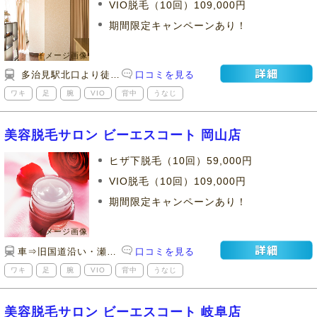
VIO脱毛（10回）109,000円
期間限定キャンペーンあり！
多治見駅北口より徒歩6分
口コミを見る
ワキ
足
腕
VIO
背中
うなじ
美容脱毛サロン ビーエスコート 岡山店
ヒザ下脱毛（10回）59,000円
VIO脱毛（10回）109,000円
期間限定キャンペーンあり！
車⇒旧国道沿い・瀬戸内海放送斜向かい
口コミを見る
ワキ
足
腕
VIO
背中
うなじ
美容脱毛サロン ビーエスコート 岐阜店