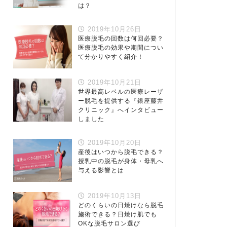
は？
2019年10月26日
医療脱毛の回数は何回必要？
医療脱毛の効果や期間につい
て分かりやすく紹介！
2019年10月21日
世界最高レベルの医療レーザ
ー脱毛を提供する『銀座藤井
クリニック』へインタビュー
しました
2019年10月20日
産後はいつから脱毛できる？
授乳中の脱毛が身体・母乳へ
与える影響とは
2019年10月13日
どのくらいの日焼けなら脱毛
施術できる？日焼け肌でも
OKな脱毛サロン選び