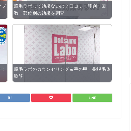
クプ
脱毛ラボって効果ないの？口コミ・評判・回
数・部位別の効果を調査
？！
脱毛ラボのカウンセリング＆手の甲・指脱毛体
験談