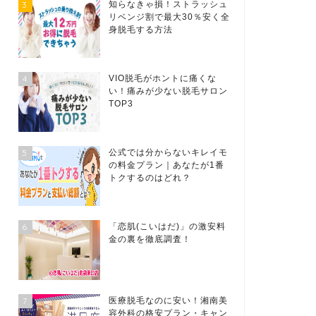
3
知らなきゃ損！ストラッシュ
リベンジ割で最大30％安く全
身脱毛する方法
4
VIO脱毛がホントに痛くな
い！痛みが少ない脱毛サロン
TOP3
5
公式では分からないキレイモ
の料金プラン｜あなたが1番
トクするのはどれ？
6
「恋肌(こいはだ)」の激安料
金の裏を徹底調査！
7
医療脱毛なのに安い！湘南美
容外科の格安プラン・キャン