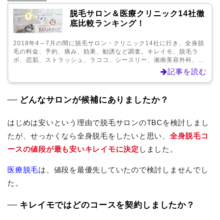
脱毛サロン＆医療クリニック14社徹
底比較ランキング！
2018年4～7月の間に脱毛サロン・クリニック14社に行き、全身脱
毛の料金、予約、痛み、効果、勧誘など調査。キレイモ、脱毛ラ
ボ、恋肌、ストラッシュ、ラココ、シースリー、湘南美容外科、レ
ジーナクリニック、アリシアクリニック、銀座カラー、TBC、ササ
記事を読む
ラを比較。
どんなサロンが候補にありましたか？
はじめは安いという理由で脱毛サロンのTBCを検討しまし
たが、せっかくなら全身脱毛をしたいと思い、
全身脱毛コ
ースの値段が最も安いキレイモに決定
しました。
医療脱毛
は、値段を最優先していたので検討しませんでし
た。
キレイモではどのコースを契約しましたか？