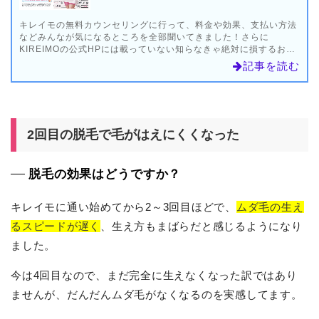
キレイモの無料カウンセリングに行って、料金や効果、支払い方法
などみんなが気になるところを全部聞いてきました！さらに
KIREIMOの公式HPには載っていない知らなきゃ絶対に損するお得
な料金プランを大暴露…！予約方法、持ち物まで徹底的に解説しま
記事を読む
す。
2回目の脱毛で毛がはえにくくなった
脱毛の効果はどうですか？
キレイモに通い始めてから2～3回目ほどで、
ムダ毛の生え
るスピードが遅く
、生え方もまばらだと感じるようになり
ました。
今は4回目なので、まだ完全に生えなくなった訳ではあり
ませんが、だんだんムダ毛がなくなるのを実感してます。