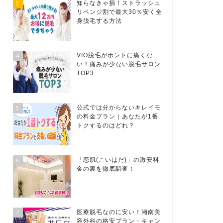
3
知らなきゃ損！ストラッシュ
リベンジ割で最大30％安く全
身脱毛する方法
4
VIO脱毛がホントに痛くな
い！痛みが少ない脱毛サロン
TOP3
5
公式では分からないキレイモ
の料金プラン｜あなたが1番
トクするのはどれ？
6
「恋肌(こいはだ)」の激安料
金の裏を徹底調査！
7
医療脱毛なのに安い！湘南美
容外科の格安プラン・キャン