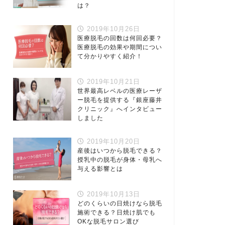
は？
2019年10月26日
医療脱毛の回数は何回必要？
医療脱毛の効果や期間につい
て分かりやすく紹介！
2019年10月21日
世界最高レベルの医療レーザ
ー脱毛を提供する『銀座藤井
クリニック』へインタビュー
しました
2019年10月20日
産後はいつから脱毛できる？
授乳中の脱毛が身体・母乳へ
与える影響とは
2019年10月13日
どのくらいの日焼けなら脱毛
施術できる？日焼け肌でも
OKな脱毛サロン選び