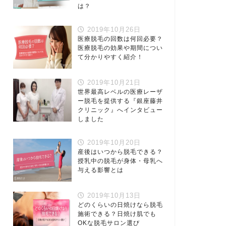
は？
2019年10月26日
医療脱毛の回数は何回必要？
医療脱毛の効果や期間につい
て分かりやすく紹介！
2019年10月21日
世界最高レベルの医療レーザ
ー脱毛を提供する『銀座藤井
クリニック』へインタビュー
しました
2019年10月20日
産後はいつから脱毛できる？
授乳中の脱毛が身体・母乳へ
与える影響とは
2019年10月13日
どのくらいの日焼けなら脱毛
施術できる？日焼け肌でも
OKな脱毛サロン選び