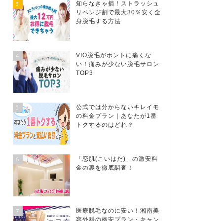
3
知らなきゃ損！ストラッシュ
リベンジ割で最大30％安く全
身脱毛する方法
4
VIO脱毛がホントに痛くな
い！痛みが少ない脱毛サロン
TOP3
5
公式では分からないキレイモ
の料金プラン｜あなたが1番
トクするのはどれ？
6
「恋肌(こいはだ)」の激安料
金の裏を徹底調査！
7
医療脱毛なのに安い！湘南美
容外科の格安プラン・キャン