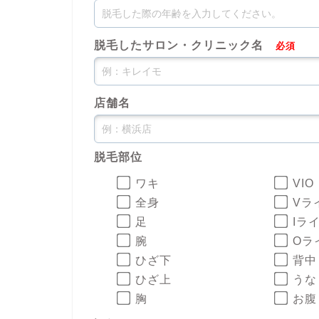
脱毛したサロン・クリニック名
必須
店舗名
脱毛部位
ワキ
VIO
全身
Vラ
足
Iラ
腕
Oラ
ひざ下
背中
ひざ上
うな
胸
お腹