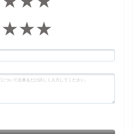
★
★
★
★
★
★
★
★