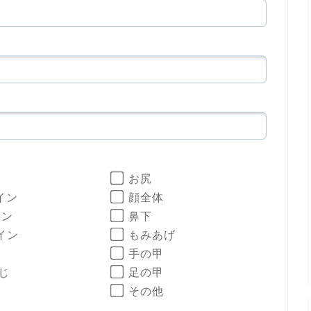
お尻
イン
顔全体
イン
鼻下
イン
もみあげ
手の甲
じ
足の甲
その他