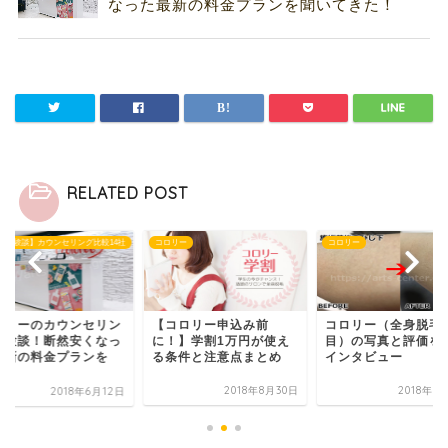
なった最新の料金プランを聞いてきた！
RELATED POST
リー
コロリー
【脱毛体験談】カウンセリング比
コロリー申込み前
コロリー（全身脱毛2回
コロリーのカウンセ
！】学割1万円が使え
目）の写真と評価を突撃
グ体験談！断然安く
条件と注意点まとめ
インタビュー
た最新の料金プラン
聞...
2018年8月30日
2018年7月16日
2018年6