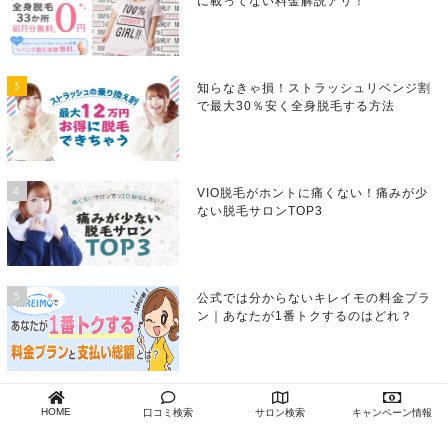
に載ってない料金解説アリ！
3
知らなきゃ損！ストラッシュリベンジ割
で最大30％安く全身脱毛する方法
4
VIO脱毛がホントに痛くない！痛みが少
ない脱毛サロンTOP3
5
公式では分からないキレイモの料金プラ
ン｜あなたが1番トクするのはどれ？
6
「恋肌(こいはだ)」の激安料金の裏を徹
HOME
口コミ検索
サロン検索
キャンペーン情報
底調査！