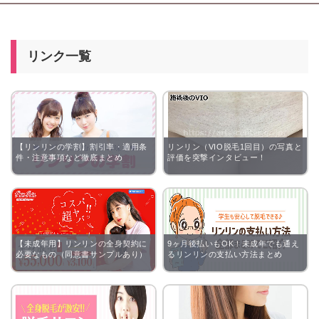
リンク一覧
【リンリンの学割】割引率・適用条
リンリン（VIO脱毛1回目）の写真と
件・注意事項など徹底まとめ
評価を突撃インタビュー！
【未成年用】リンリンの全身契約に
9ヶ月後払いもOK！未成年でも通え
必要なもの（同意書サンプルあり）
るリンリンの支払い方法まとめ