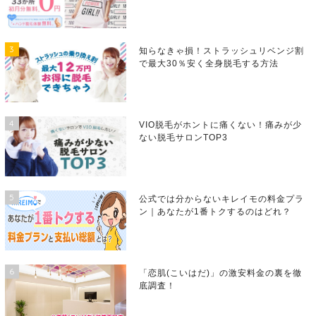
3
知らなきゃ損！ストラッシュリベンジ割
で最大30％安く全身脱毛する方法
4
VIO脱毛がホントに痛くない！痛みが少
ない脱毛サロンTOP3
5
公式では分からないキレイモの料金プラ
ン｜あなたが1番トクするのはどれ？
6
「恋肌(こいはだ)」の激安料金の裏を徹
底調査！