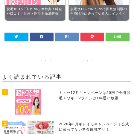
脱毛サロン「RinRin」大辞典！料金
脱毛サロンのRin Rinで回数無制限の
や口コミ・効果・割引を徹底解析！
全身脱毛に通っている人にインタビ
ュー
よく読まれている記事
1
ミュゼ12月キャンペーンは50円で全身脱
毛＋ワキ・Vラインは1年通い放題
2
2026年8月キレイモキャンペーン｜公式
に載ってない料金解説アリ！