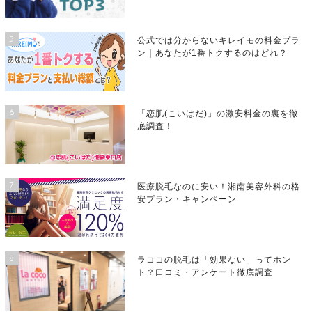
5
公式では分からないキレイモの料金プラ
ン｜あなたが1番トクするのはどれ？
6
「恋肌(こいはだ)」の激安料金の裏を徹
底調査！
7
医療脱毛なのに安い！湘南美容外科の格
安プラン・キャンペーン
8
ラココの脱毛は「効果ない」ってホン
ト？口コミ・アンケート徹底調査