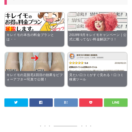
キレイモの本当の料金プランと
2018年9月キレイモキャンペーン｜公
は・・
式に載ってない料金解説アリ！
キレイモの足脱毛1回目の効果をビフ
見たい口コミがすぐ見れる！口コミ
ォーアフター写真で公開！
検索ツール